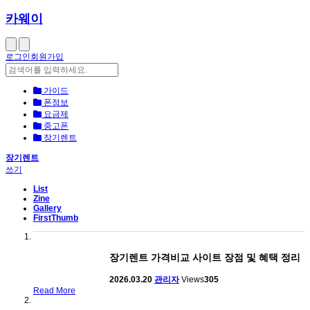
카웨이
로그인
회원가입
가이드
폰정보
요금제
중고폰
장기렌트
장기렌트
쓰기
List
Zine
Gallery
FirstThumb
장기렌트 가격비교 사이트 장점 및 혜택 정리
2026.03.20
관리자
Views
305
Read More