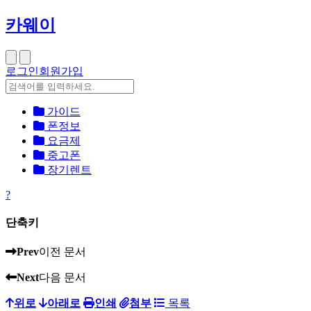
카웨이
로그인
회원가입
가이드
폰정보
요금제
중고폰
장기렌트
?
단축키
Prev
이전 문서
Next
다음 문서
위로
아래로
인쇄
첨부
목록