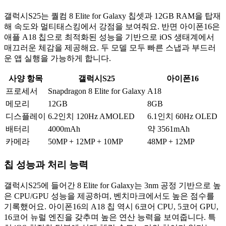
갤럭시S25는 퀄컴 8 Elite for Galaxy 칩셋과 12GB RAM을 탑재
해 속도와 멀티태스킹에서 강점을 보여줘요. 반면 아이폰16은
애플 A18 칩으로 최적화된 성능을 기반으로 iOS 생태계에서
매끄러운 체감을 제공해요. 두 모델 모두 빠른 스냅과 부드러
운 앱 실행을 가능하게 합니다.
사양 항목
갤럭시S25
아이폰16
프로세서
Snapdragon 8 Elite for Galaxy
A18
메모리
12GB
8GB
디스플레이
6.2인치 120Hz AMOLED
6.1인치 60Hz OLED
배터리
4000mAh
약 3561mAh
카메라
50MP + 12MP + 10MP
48MP + 12MP
칩 성능과 처리 능력
갤럭시S25에 들어간 8 Elite for Galaxy는 3nm 공정 기반으로 높
은 CPU/GPU 성능을 제공하며, 벤치마크에서도 높은 점수를
기록했어요. 아이폰16의 A18 칩 역시 6코어 CPU, 5코어 GPU,
16코어 뉴럴 엔진을 갖추며 높은 연산 능력을 보여줍니다. 특