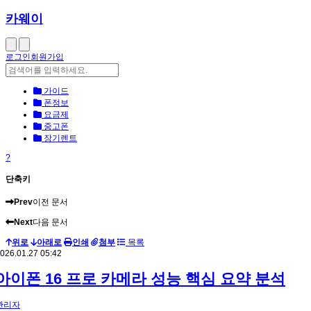
카웨이
로그인
회원가입
가이드
폰정보
요금제
중고폰
장기렌트
?
단축키
Prev
이전 문서
Next
다음 문서
위로
아래로
인쇄
첨부
목록
026.01.27 05:42
아이폰 16 프로 카메라 성능 핵심 요약 분석
관리자