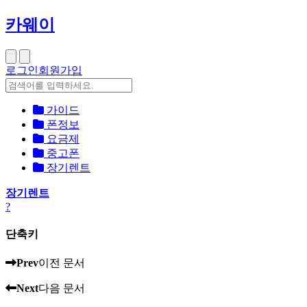
카웨이
로그인
회원가입
가이드
폰정보
요금제
중고폰
장기렌트
장기렌트
?
단축키
Prev
이전 문서
Next
다음 문서