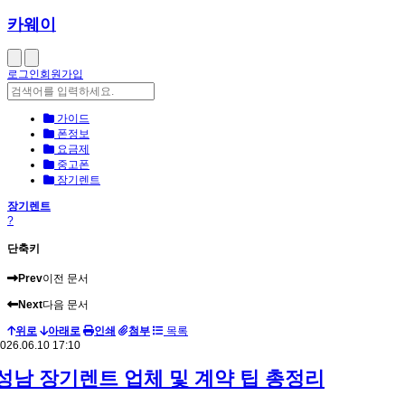
카웨이
로그인
회원가입
가이드
폰정보
요금제
중고폰
장기렌트
장기렌트
?
단축키
Prev
이전 문서
Next
다음 문서
위로
아래로
인쇄
첨부
목록
026.06.10 17:10
성남 장기렌트 업체 및 계약 팁 총정리