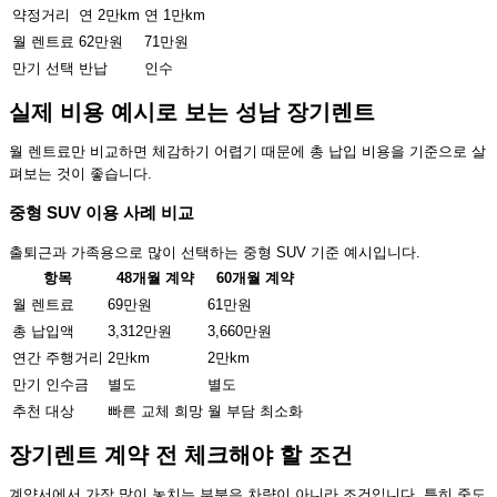
약정거리
연 2만km
연 1만km
월 렌트료
62만원
71만원
만기 선택
반납
인수
실제 비용 예시로 보는 성남 장기렌트
월 렌트료만 비교하면 체감하기 어렵기 때문에 총 납입 비용을 기준으로 살
펴보는 것이 좋습니다.
중형 SUV 이용 사례 비교
출퇴근과 가족용으로 많이 선택하는 중형 SUV 기준 예시입니다.
항목
48개월 계약
60개월 계약
월 렌트료
69만원
61만원
총 납입액
3,312만원
3,660만원
연간 주행거리
2만km
2만km
만기 인수금
별도
별도
추천 대상
빠른 교체 희망
월 부담 최소화
장기렌트 계약 전 체크해야 할 조건
계약서에서 가장 많이 놓치는 부분은 차량이 아니라 조건입니다. 특히 중도