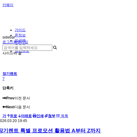
카웨이
가이드
폰정보
sidebar
요금제
로그인
회원가입
중고폰
장기렌트
사이드바 끝
장기렌트
?
단축키
Prev
이전 문서
Next
다음 문서
가
위로
아래로
인쇄
첨부
목록
026.03.20 19:45
장기렌트 특별 프로모션 활용법 A부터 Z까지